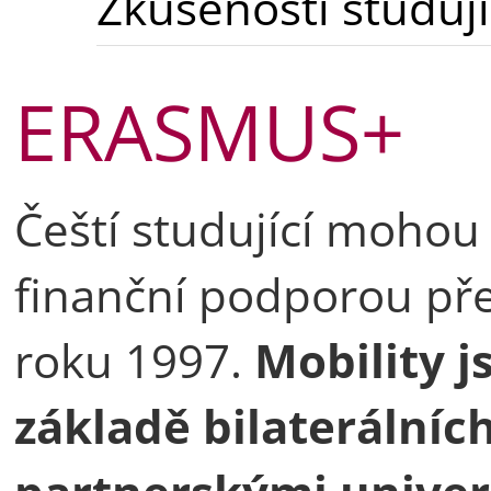
Zkušenosti studují
ERASMUS+
Čeští studující mohou 
finanční podporou př
roku 1997.
Mobility j
základě bilaterální