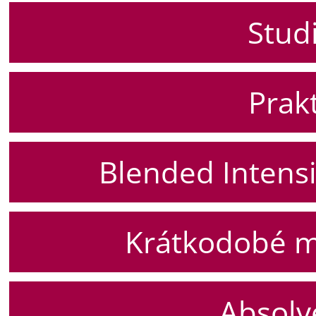
Stud
Prak
Blended Intens
Krátkodobé m
Absolv